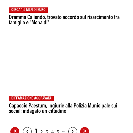
CIRCA 1,5 MLN DI EURO
Dramma Caliendo, trovato accordo sul risarcimento tra
famiglia e "Monaldi"
DIFFAMAZIONE AGGRAVATA
Capaccio Paestum, ingiurie alla Polizia Municipale sui
social: indagato un cittadino
«
»
‹
›
1
…
2
3
4
5