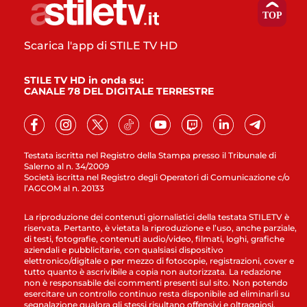
Scarica l'app di STILE TV HD
STILE TV HD in onda su:
CANALE 78 DEL DIGITALE TERRESTRE
Testata iscritta nel Registro della Stampa presso il Tribunale di
Salerno al n. 34/2009
Società iscritta nel Registro degli Operatori di Comunicazione c/o
l’AGCOM al n. 20133
La riproduzione dei contenuti giornalistici della testata STILETV è
riservata. Pertanto, è vietata la riproduzione e l’uso, anche parziale,
di testi, fotografie, contenuti audio/video, filmati, loghi, grafiche
aziendali e pubblicitarie, con qualsiasi dispositivo
elettronico/digitale o per mezzo di fotocopie, registrazioni, cover e
tutto quanto è ascrivibile a copia non autorizzata. La redazione
non è responsabile dei commenti presenti sul sito. Non potendo
esercitare un controllo continuo resta disponibile ad eliminarli su
segnalazione qualora gli stessi risultano offensivi e oltraggiosi.