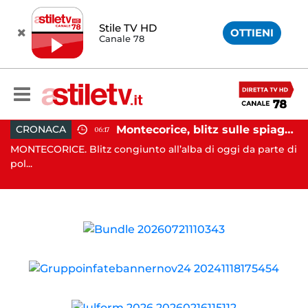
Stile TV HD
OTTIENI
Canale 78
assi e Rizzo incontrano Fico: “Intesa per potenziare servizi”
Montecorice, blitz sulle spiagge libere: sequestrati oltre 300 ombrelloni e lettini lasciati sull’arenile
CRONACA
06:17
nta
MONTECORICE. Blitz congiunto all’alba di oggi da parte di
CA
pol...
il .