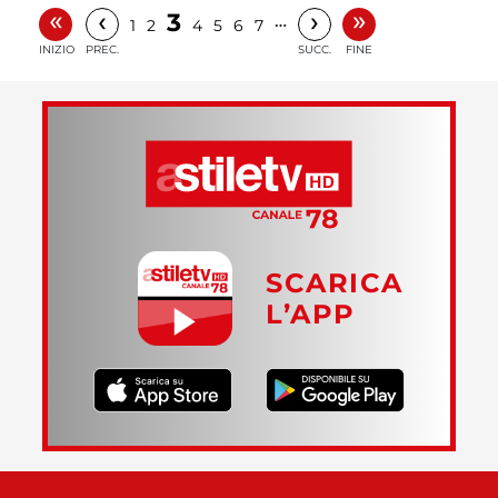
«
»
‹
›
3
…
1
2
4
5
6
7
INIZIO
PREC.
SUCC.
FINE
SCARICA
L’APP