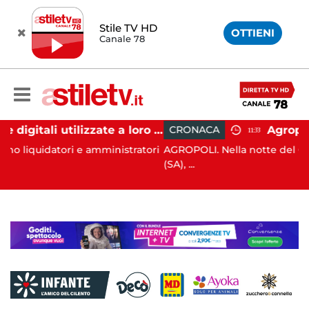
Stile TV HD
OTTIENI
Canale 78
Firme digitali utilizzate a loro insaputa: 9 indagati nel Vallo di Diano
CRONACA
11:33
 amministratori
AGROPOLI. Nella notte del 6 agosto scorso, ad
(SA), ...