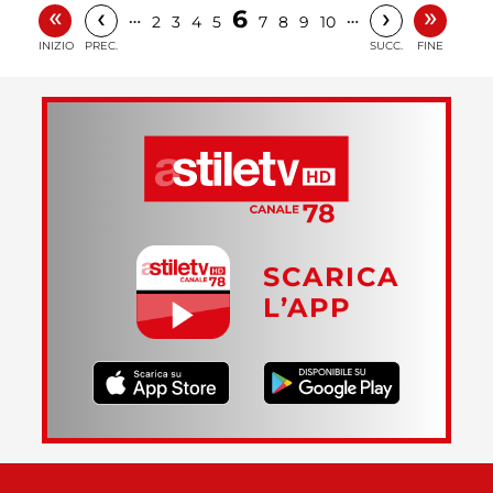
«
»
‹
›
6
…
…
2
3
4
5
7
8
9
10
INIZIO
PREC.
SUCC.
FINE
SCARICA
L’APP