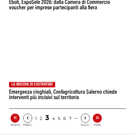
Eboli, ExpoSele 2026: dalla Camera di Commercio
voucher per imprese partecipanti alla fiera
LA MISSIVA DI COSTANTINO
Emergenza cinghiali, Confagricoltura Salerno chiede
interventi più incisivi sul territorio
«
»
‹
›
3
…
1
2
4
5
6
7
INIZIO
PREC.
SUCC.
FINE