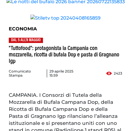
ECONOMIA
DAL 5 ALL'8 MAGGIO
"Tuttofood": protagonista la Campania con
mozzarella, ricotta di bufala Dop e pasta di Gragnano
Igp
Comunicato
29 aprile 2025
2423
Stampa
15:59
CAMPANIA. I Consorzi di Tutela della
Mozzarella di Bufala Campana Dop, della
Ricotta di Bufala Campana Dop e della
Pasta di Gragnano Igp rilanciano l’alleanza
istituzionale e si presentano uniti con uno
stand in comune (Padiglione 1 stand R05) al