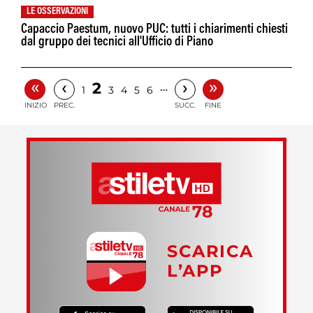
LE OSSERVAZIONI
Capaccio Paestum, nuovo PUC: tutti i chiarimenti chiesti
dal gruppo dei tecnici all'Ufficio di Piano
«
»
‹
›
2
…
1
3
4
5
6
INIZIO
PREC.
SUCC.
FINE
SCARICA
L’APP