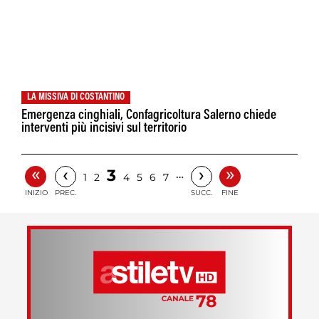
LA MISSIVA DI COSTANTINO
Emergenza cinghiali, Confagricoltura Salerno chiede
interventi più incisivi sul territorio
«
»
‹
›
3
…
1
2
4
5
6
7
INIZIO
PREC.
SUCC.
FINE