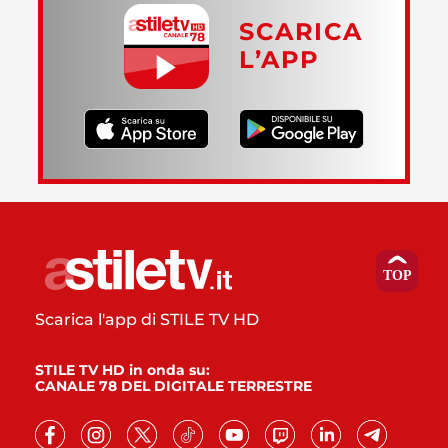
SCARICA
L’APP
Scarica l'app di STILE TV HD
STILE TV HD in onda su:
CANALE 78 DEL DIGITALE TERRESTRE