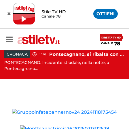
Stile TV HD
OTTIENI
Canale 78
raffollato nel centro storico: maxi sanzione e trasferimento ospiti
Pontecagnano, si ribalta con l'auto alla rotatoria: giovane ferito
CRONACA
10:09
PONTECAGNANO. Incidente stradale, nella notte, a
C
Pontecagnano...
Ca