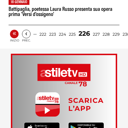
18 GENNAIO
Battipaglia, poetessa Laura Russo presenta sua opera
prima 'Versi d'ossigeno'
«
‹
226
…
222
223
224
225
227
228
229
23
INIZIO
PREC.
SCARICA
L’APP