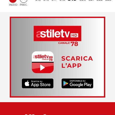
INIZIO
PREC.
SCARICA
L’APP