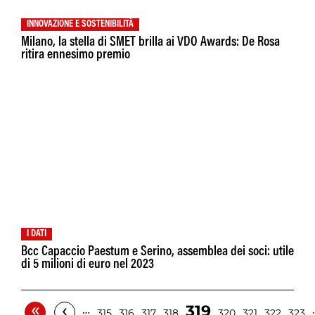
INNOVAZIONE E SOSTENIBILITÀ
Milano, la stella di SMET brilla ai VDO Awards: De Rosa
ritira ennesimo premio
I DATI
Bcc Capaccio Paestum e Serino, assemblea dei soci: utile
di 5 milioni di euro nel 2023
«
‹
319
…
315
316
317
318
320
321
322
323