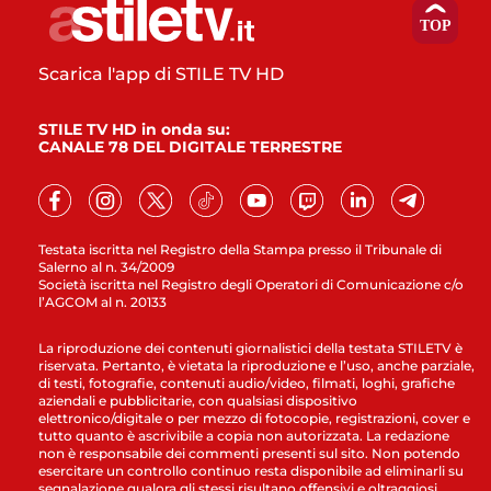
Scarica l'app di STILE TV HD
STILE TV HD in onda su:
CANALE 78 DEL DIGITALE TERRESTRE
Testata iscritta nel Registro della Stampa presso il Tribunale di
Salerno al n. 34/2009
Società iscritta nel Registro degli Operatori di Comunicazione c/o
l’AGCOM al n. 20133
La riproduzione dei contenuti giornalistici della testata STILETV è
riservata. Pertanto, è vietata la riproduzione e l’uso, anche parziale,
di testi, fotografie, contenuti audio/video, filmati, loghi, grafiche
aziendali e pubblicitarie, con qualsiasi dispositivo
elettronico/digitale o per mezzo di fotocopie, registrazioni, cover e
tutto quanto è ascrivibile a copia non autorizzata. La redazione
non è responsabile dei commenti presenti sul sito. Non potendo
esercitare un controllo continuo resta disponibile ad eliminarli su
segnalazione qualora gli stessi risultano offensivi e oltraggiosi.