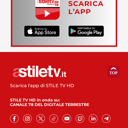
SCARICA
L’APP
Scarica l'app di STILE TV HD
STILE TV HD in onda su:
CANALE 78 DEL DIGITALE TERRESTRE