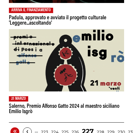
ARRIVA IL FINANZIAMENTO
Padula, approvato e avviato il progetto culturale
'Leggere...ascoltando'
21 MARZO
Salerno, Premio Alfonso Gatto 2024 al maestro siciliano
Emilio Isgrò
«
‹
227
…
223
224
225
226
228
229
230
23