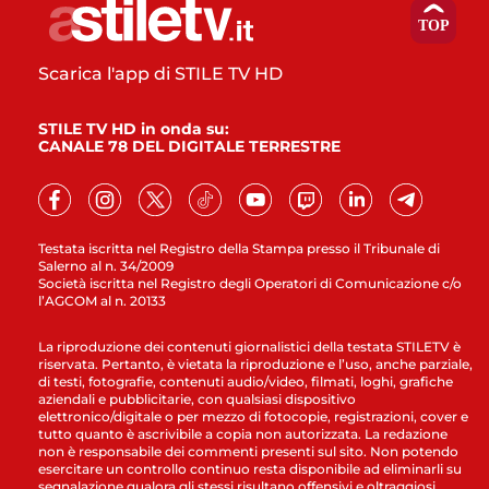
Scarica l'app di STILE TV HD
STILE TV HD in onda su:
CANALE 78 DEL DIGITALE TERRESTRE
Testata iscritta nel Registro della Stampa presso il Tribunale di
Salerno al n. 34/2009
Società iscritta nel Registro degli Operatori di Comunicazione c/o
l’AGCOM al n. 20133
La riproduzione dei contenuti giornalistici della testata STILETV è
riservata. Pertanto, è vietata la riproduzione e l’uso, anche parziale,
di testi, fotografie, contenuti audio/video, filmati, loghi, grafiche
aziendali e pubblicitarie, con qualsiasi dispositivo
elettronico/digitale o per mezzo di fotocopie, registrazioni, cover e
tutto quanto è ascrivibile a copia non autorizzata. La redazione
non è responsabile dei commenti presenti sul sito. Non potendo
esercitare un controllo continuo resta disponibile ad eliminarli su
segnalazione qualora gli stessi risultano offensivi e oltraggiosi.