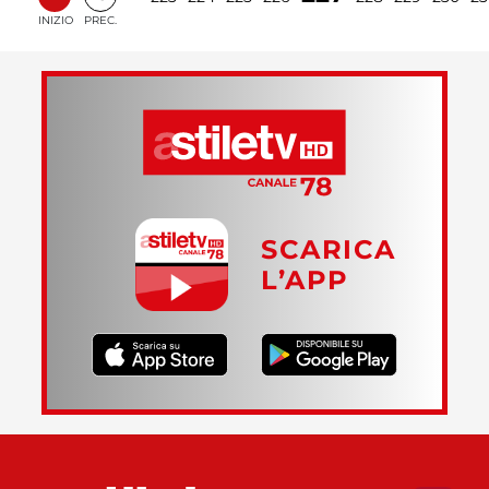
INIZIO
PREC.
SCARICA
L’APP