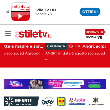
Stile TV HD
OTTIENI
Canale 78
Agropoli, botte a madre e sorella per ottenere denaro: 31enne in carcere
CRONACA
11:39
Agropoli
ANGRI. In data 6 agosto scorso, ad Angri (SA), i Carab
...