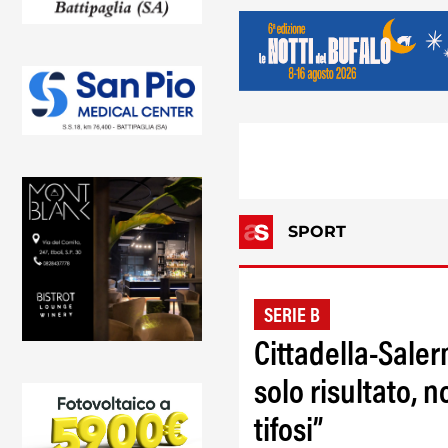
SPORT
SERIE B
Cittadella-Sale
solo risultato,
tifosi”