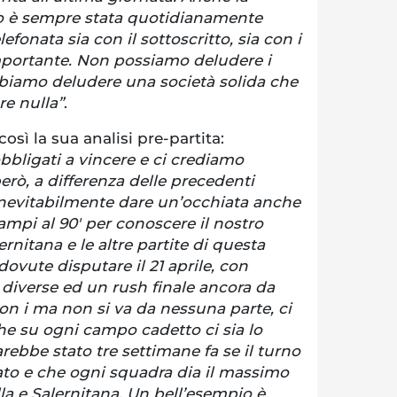
 lo è sempre stata quotidianamente
fonata sia con il sottoscritto, sia con i
importante. Non possiamo deludere i
biamo deludere una società solida che
re nulla”
.
osì la sua analisi pre-partita:
bligati a vincere e ci crediamo
erò, a differenza delle precedenti
inevitabilmente dare un’occhiata anche
 campi al 90′ per conoscere il nostro
ernitana e le altre partite di questa
dovute disputare il 21 aprile, con
a diverse ed un rush finale ancora da
con i ma non si va da nessuna parte, ci
e su ogni campo cadetto ci sia lo
arebbe stato tre settimane fa se il turno
ato e che ogni squadra dia il massimo
a e Salernitana. Un bell’esempio è