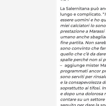
La Salernitana può an
lungo e complicato. “
essere uomini e ho qu
miei calciatori lo son
prestazione a Marassi 
umano anche sbagliare 
fine partita. Non sar
sono convinto che far
quello che c’è da dare
spalle perché non si p
– aggiunge mister Ma
programmati ancor pri
sono serviti per rinsa
e la consapevolezza di 
soprattutto ai tifosi. 
e dopo una dolorosa re
contare su un settore 
seguito per dare la sp