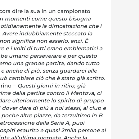
cora dire la sua in un campionato
In momenti come questo bisogna
otidianamente la dimostrazione che i
o. Avere indubbiamente steccato la
non significa non esserlo, anzi. È
e i volti di tutti erano emblematici a
ebbe umano perseverare e per questo
emo una grande partita, dando tutto
 e anche di più, senza guardarci alle
uò cambiare ciò che è stato già scritto.
rino –
Questi giorni in ritiro, già
ma della partita contro il Mantova, ci
ldare ulteriormente lo spirito di gruppo
dover dare di più a noi stessi, al club e
In poche altre piazze, da terzultimo in B
trocessione dalla Serie A, puoi
ospiti esaurito e quasi 2mila persone al
inta all’ultima giornata. Anche la