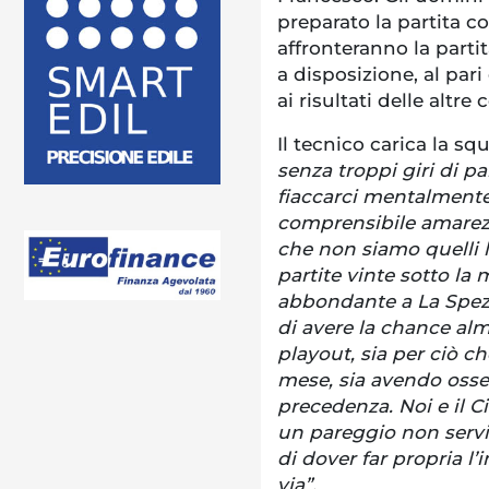
preparato la partita co
affronteranno la parti
a disposizione, al pari
ai risultati delle altre
Il tecnico carica la squ
senza troppi giri di p
fiaccarci mentalment
comprensibile amarezza
che non siamo quelli lì
partite vinte sotto la 
abbondante a La Spez
di avere la chance alm
playout, sia per ciò ch
mese, sia avendo osse
precedenza. Noi e il C
un pareggio non servi
di dover far propria l’i
via”.