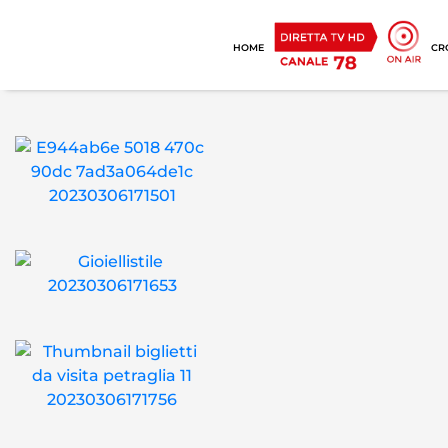
HOME
CR