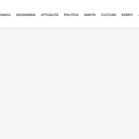
ONACA
GIUDIZIARIA
ATTUALITÀ
POLITICA
SANITÀ
CULTURA
EVENTI