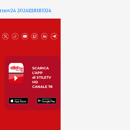
SCARICA
L’APP
di STILETV
HD
CANALE 78