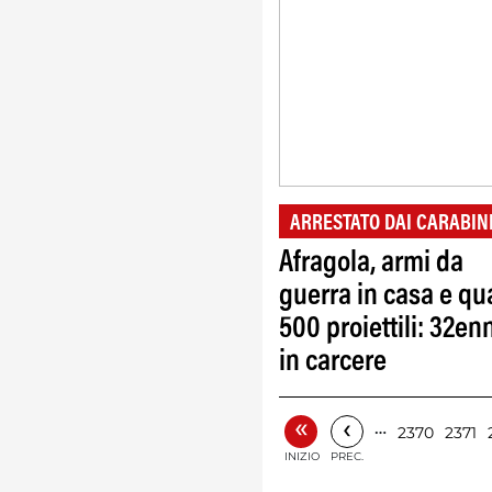
ARRESTATO DAI CARABIN
Afragola, armi da
guerra in casa e qu
500 proiettili: 32en
in carcere
«
‹
…
2370
2371
INIZIO
PREC.