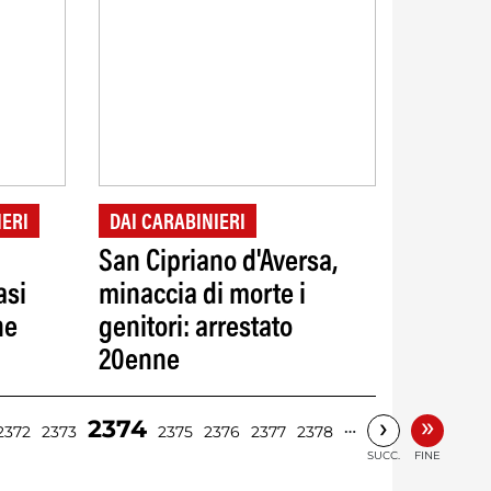
IERI
DAI CARABINIERI
San Cipriano d'Aversa,
asi
minaccia di morte i
ne
genitori: arrestato
20enne
»
›
2374
…
2372
2373
2375
2376
2377
2378
SUCC.
FINE