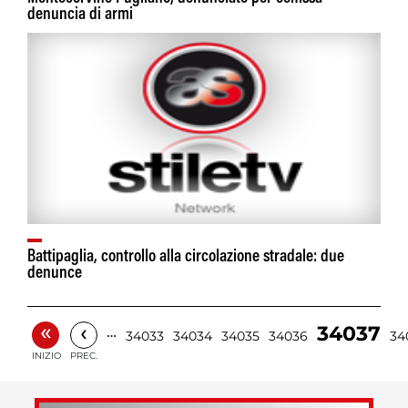
denuncia di armi
Battipaglia, controllo alla circolazione stradale: due
denunce
«
‹
34037
…
34033
34034
34035
34036
34
INIZIO
PREC.