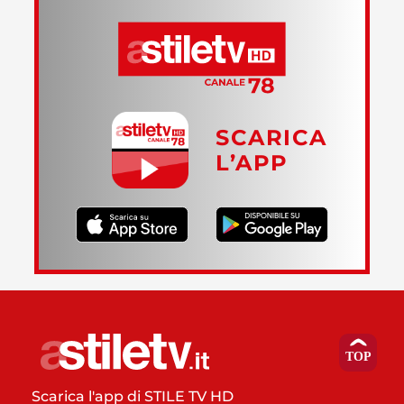
SCARICA
L’APP
Scarica l'app di STILE TV HD