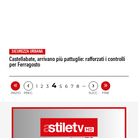
SICUREZZA URBANA
Castellabate, arrivano più pattuglie: rafforzati i controlli
per Ferragosto
«
»
‹
›
4
…
1
2
3
5
6
7
8
INIZIO
PREC.
SUCC.
FINE