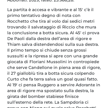
Abbonati: 2029, rateo: 23.988,28.
La partita è accesa e vibrante e al 15′ c’è il
primo tentativo degno di nota con
Rocchetto che tira al volo dai sedici metri
trovando il salvataggio di Riccio che mura
la conclusione a botta sicura. Al 45′ ci prova
De Paoli dalla destra dell’area di rigore e
Thiam salva distendendosi sulla sua destra.
Il primo tempo si chiude senza grossi
sussulti e la ripresa si apre con una grande
giocata di Floriani Mussolini in contropiede
che serve Candellone in piena area di rigore,
il 27 gialloblù tira a botta sicura colpendo
Curto che fa terra salva un goal quasi fatto.
Al 19′ ci pensa Ruggero a servire Adorante in
area di rigore ma spostato sulla destra, la
girata del bomber stabiese finisce
sull’esterno della rete. La Sampdoria ci