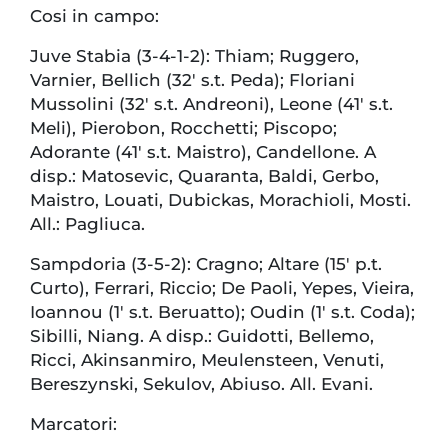
Cosi in campo:
Juve Stabia (3-4-1-2): Thiam; Ruggero,
Varnier, Bellich (32′ s.t. Peda); Floriani
Mussolini (32′ s.t. Andreoni), Leone (41′ s.t.
Meli), Pierobon, Rocchetti; Piscopo;
Adorante (41′ s.t. Maistro), Candellone. A
disp.: Matosevic, Quaranta, Baldi, Gerbo,
Maistro, Louati, Dubickas, Morachioli, Mosti.
All.: Pagliuca.
Sampdoria (3-5-2): Cragno; Altare (15′ p.t.
Curto), Ferrari, Riccio; De Paoli, Yepes, Vieira,
Ioannou (1′ s.t. Beruatto); Oudin (1′ s.t. Coda);
Sibilli, Niang. A disp.: Guidotti, Bellemo,
Ricci, Akinsanmiro, Meulensteen, Venuti,
Bereszynski, Sekulov, Abiuso. All. Evani.
Marcatori: