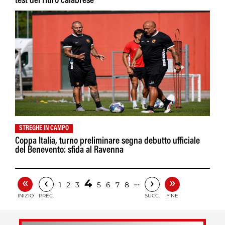
test del ritiro calabrese
STREGHE IN CAMPO
Coppa Italia, turno preliminare segna debutto ufficiale
del Benevento: sfida al Ravenna
«
»
‹
›
4
…
1
2
3
5
6
7
8
INIZIO
PREC.
SUCC.
FINE