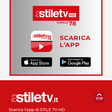
SCARICA
L’APP
Scarica l'app di STILE TV HD