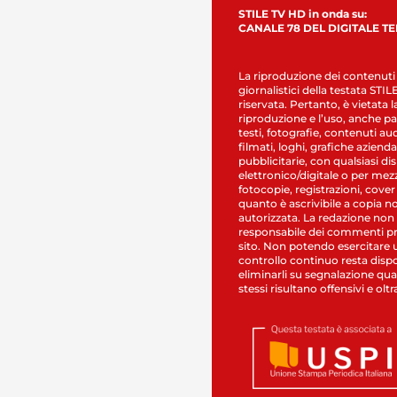
STILE TV HD in onda su:
CANALE 78 DEL DIGITALE T
La riproduzione dei contenuti
giornalistici della testata STI
riservata. Pertanto, è vietata l
riproduzione e l’uso, anche par
testi, fotografie, contenuti au
filmati, loghi, grafiche aziendal
pubblicitarie, con qualsiasi di
elettronico/digitale o per mez
fotocopie, registrazioni, cover
quanto è ascrivibile a copia n
autorizzata. La redazione non
responsabile dei commenti pr
sito. Non potendo esercitare 
controllo continuo resta dispo
eliminarli su segnalazione qual
stessi risultano offensivi e oltr