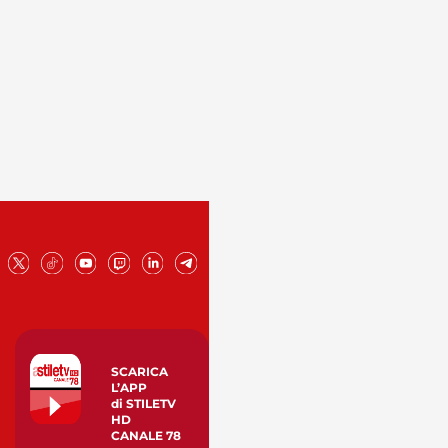
SCARICA
L’APP
di STILETV
HD
CANALE 78