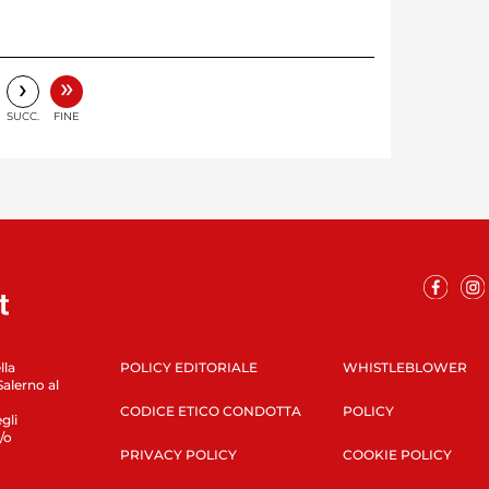
»
›
SUCC.
FINE
lla
POLICY EDITORIALE
WHISTLEBLOWER
Salerno al
CODICE ETICO CONDOTTA
POLICY
gli
/o
PRIVACY POLICY
COOKIE POLICY