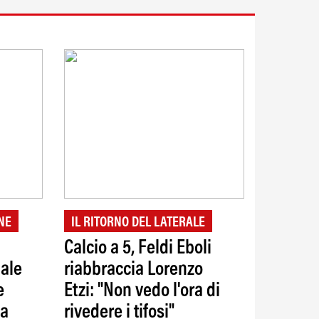
NE
IL RITORNO DEL LATERALE
Calcio a 5, Feldi Eboli
iale
riabbraccia Lorenzo
e
Etzi: "Non vedo l'ora di
la
rivedere i tifosi"