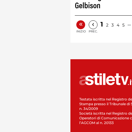
Gelbison
«
‹
1
…
2
3
4
5
INIZIO
PREC.
Testata iscritta nel Registro de
Stampa presso il Tribunale di 
n. 34/2009
Società iscritta nel Registro de
Operatori di Comunicazione c
l’AGCOM al n. 20133