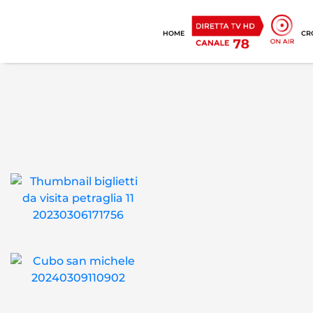
HOME
CR