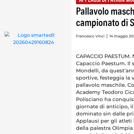
APPLAUSI DI PATRON MO
Pallavolo masch
campionato di 
Francesco Vinci
14 maggio 202
CAPACCIO PAESTUM. Non
Capaccio Paestum. Il s
Mondelli, da quest’ann
sportive, festeggia la
pallavolo maschile. Con
Academy Teodoro Cicate
Polisciano ha conqui
giornate di anticipo, 
dominato sin dalle pri
Applausi per gli atlet
della palestra Olimpia