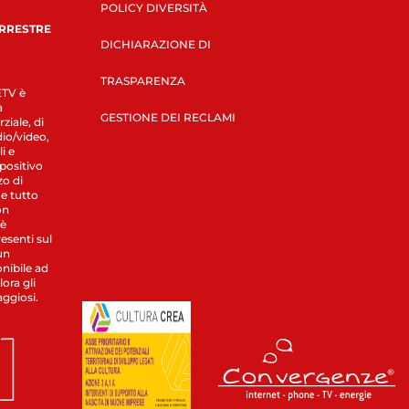
POLICY DIVERSITÀ
ERRESTRE
DICHIARAZIONE DI
TRASPARENZA
LETV è
a
GESTIONE DEI RECLAMI
ziale, di
dio/video,
i e
spositivo
zo di
 e tutto
on
 è
esenti sul
un
nibile ad
ora gli
aggiosi.