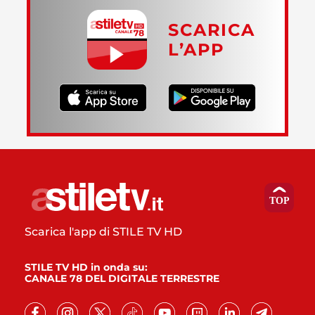
SCARICA
L’APP
Scarica l'app di STILE TV HD
STILE TV HD in onda su:
CANALE 78 DEL DIGITALE TERRESTRE