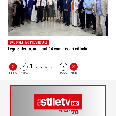
DAL DIRETTIVO PROVINCIALE
Lega Salerno, nominati 14 commissari cittadini
«
»
‹
›
1
…
2
3
4
5
INIZIO
PREC.
SUCC.
FINE