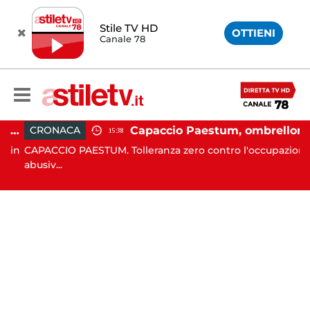
Stile TV HD
OTTIENI
Canale 78
lla Silentina, incidente in moto nella notte: 19enne in prognosi riservata
Capaccio Paestum, ombrellone selvaggio: blitz della Municipale, sgomberate tutte le spiagge libere
CRONACA
15:38
in
CAPACCIO PAESTUM. Tolleranza zero contro l'occupazione
C
abusiv...
d