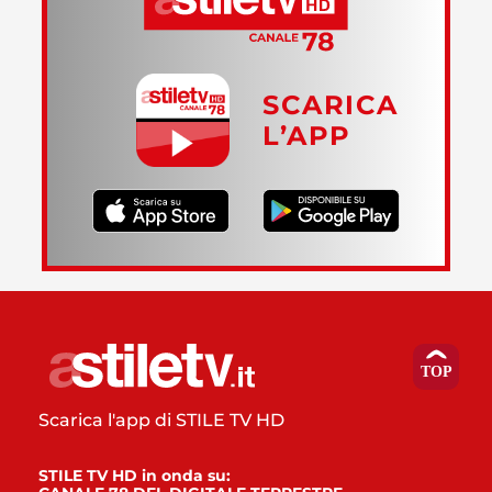
SCARICA
L’APP
Scarica l'app di STILE TV HD
STILE TV HD in onda su: