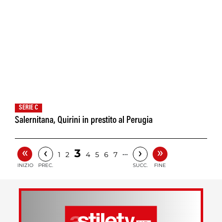
SERIE C
Salernitana, Quirini in prestito al Perugia
«
»
‹
›
3
…
1
2
4
5
6
7
INIZIO
PREC.
SUCC.
FINE