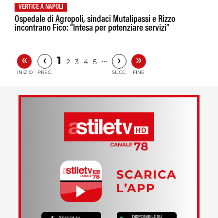
VERTICE A NAPOLI
Ospedale di Agropoli, sindaci Mutalipassi e Rizzo
incontrano Fico: “Intesa per potenziare servizi”
«
»
‹
›
1
…
2
3
4
5
INIZIO
PREC.
SUCC.
FINE
SCARICA
L’APP