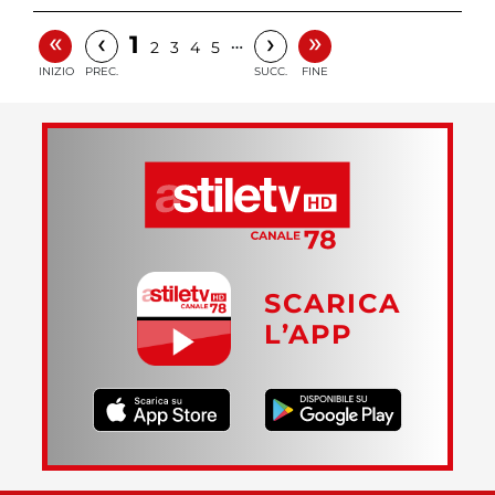
«
»
‹
›
1
…
2
3
4
5
INIZIO
PREC.
SUCC.
FINE
SCARICA
L’APP