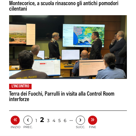
Montecorice, a scuola rinascono gli antichi pomodori
cilentani
L'INCONTRO
Terra dei Fuochi, Parrulli in visita alla Control Room
interforze
«
»
‹
›
2
…
1
3
4
5
6
INIZIO
PREC.
SUCC.
FINE