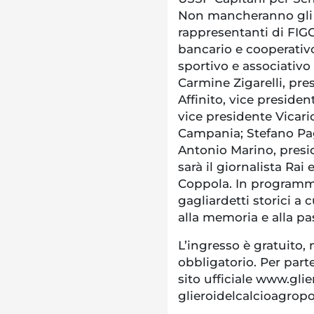
Non mancheranno gli in
rappresentanti di FIG
bancario e cooperativ
sportivo e associativo
Carmine Zigarelli, pr
Affinito, vice preside
vice presidente Vicar
Campania; Stefano Pa
Antonio Marino, presi
sarà il giornalista Ra
Coppola. In programm
gagliardetti storici a
alla memoria e alla pas
L’ingresso è gratuito,
obbligatorio. Per parte
sito ufficiale www.glie
glieroidelcalcioagrop