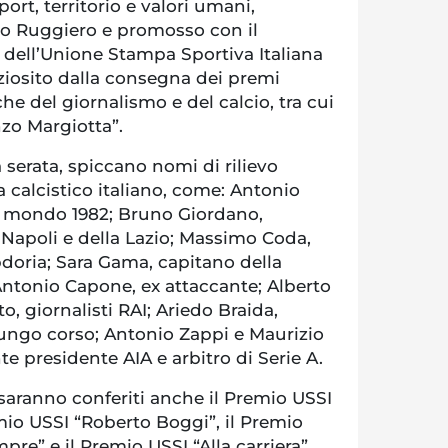
ort, territorio e valori umani,
o Ruggiero e promosso con il
 dell’Unione Stampa Sportiva Italiana
ziosito dalla consegna dei premi
che del giornalismo e del calcio, tra cui
zo Margiotta”.
a serata, spiccano nomi di rilievo
 calcistico italiano, come: Antonio
l mondo 1982; Bruno Giordano,
 Napoli e della Lazio; Massimo Coda,
doria; Sara Gama, capitano della
ntonio Capone, ex attaccante; Alberto
, giornalisti RAI; Ariedo Braida,
lungo corso; Antonio Zappi e Maurizio
te presidente AIA e arbitro di Serie A.
 saranno conferiti anche il Premio USSI
emio USSI “Roberto Boggi”, il Premio
re” e il Premio USSI “Alla carriera”.