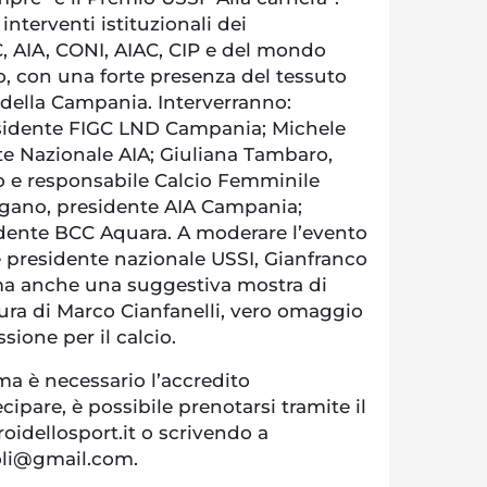
terventi istituzionali dei
C, AIA, CONI, AIAC, CIP e del mondo
o, con una forte presenza del tessuto
 della Campania. Interverranno:
esidente FIGC LND Campania; Michele
nte Nazionale AIA; Giuliana Tambaro,
io e responsabile Calcio Femminile
gano, presidente AIA Campania;
dente BCC Aquara. A moderare l’evento
i e presidente nazionale USSI, Gianfranco
a anche una suggestiva mostra di
 cura di Marco Cianfanelli, vero omaggio
sione per il calcio.
 ma è necessario l’accredito
cipare, è possibile prenotarsi tramite il
roidellosport.it o scrivendo a
oli@gmail.com.