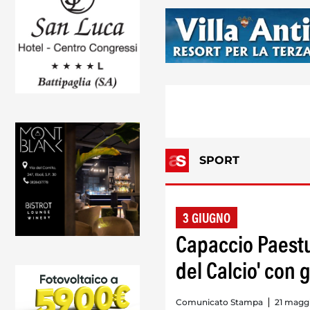
SPORT
3 GIUGNO
Capaccio Paestum
del Calcio' con 
Comunicato Stampa
21 magg