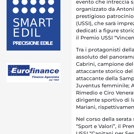
evento che intreccia sp
organizzato da Antoni
prestigioso patrocinio
(USSI), che sarà impre
dedicati a figure stori
il Premio USSI “Vincen
Tra i protagonisti dell
assoluto del panorama
Cabrini, campione de
attaccante storico del
attaccante della Samp
Juventus femminile; A
Rimedio e Ciro Venerato
dirigente sportivo di 
Mariani, rispettivamen
Nel corso della serata
“Sport e Valori”, il Pr
USSI “Capitani per Semp