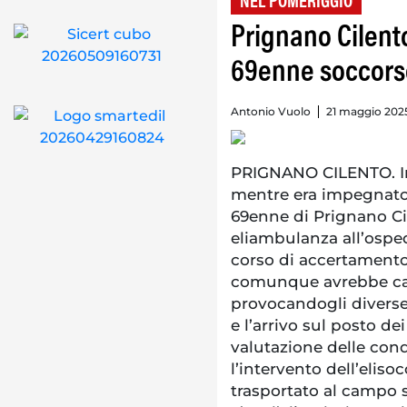
NEL POMERIGGIO
Prignano Cilento
69enne soccors
Antonio Vuolo
21 maggio 2025
PRIGNANO CILENTO. In
mentre era impegnato 
69enne di Prignano Cil
eliambulanza all’osped
corso di accertamento, 
comunque avrebbe cau
provocandogli diverse 
e l’arrivo sul posto de
valutazione delle cond
l’intervento dell’eliso
trasportato al campo 