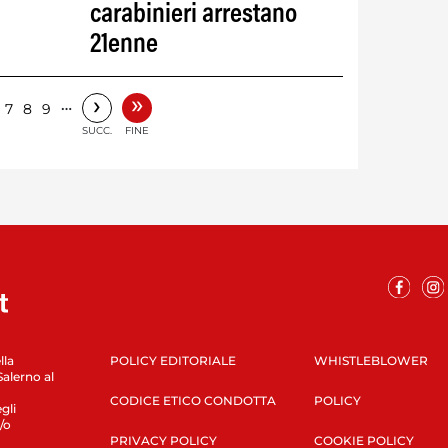
carabinieri arrestano
21enne
»
›
…
7
8
9
SUCC.
FINE
lla
POLICY EDITORIALE
WHISTLEBLOWER
Salerno al
CODICE ETICO CONDOTTA
POLICY
gli
/o
PRIVACY POLICY
COOKIE POLICY