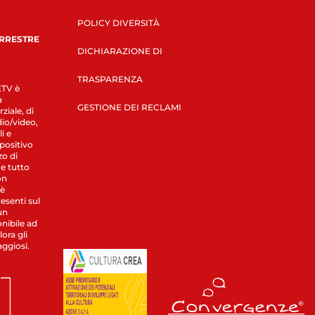
POLICY DIVERSITÀ
ERRESTRE
DICHIARAZIONE DI
TRASPARENZA
LETV è
a
GESTIONE DEI RECLAMI
ziale, di
dio/video,
i e
spositivo
zo di
 e tutto
on
 è
esenti sul
un
nibile ad
ora gli
aggiosi.