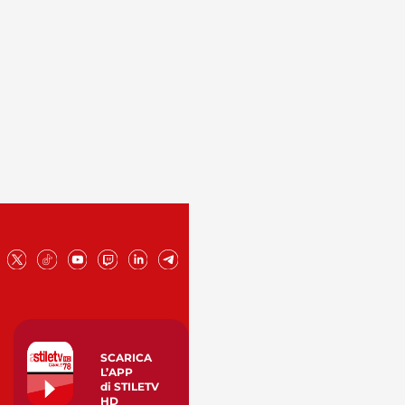
SCARICA
L’APP
di STILETV
HD