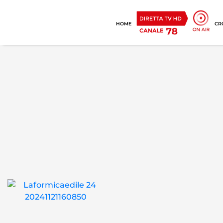
HOME
CR