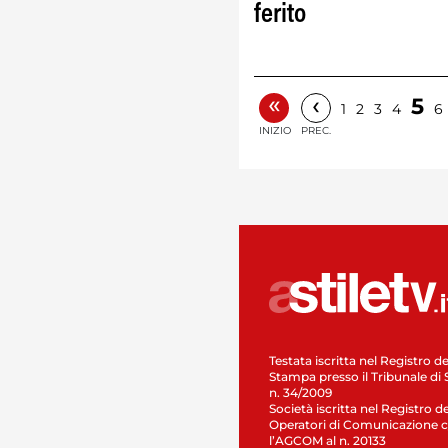
ferito
«
‹
5
1
2
3
4
6
INIZIO
PREC.
Testata iscritta nel Registro de
Stampa presso il Tribunale di 
n. 34/2009
Società iscritta nel Registro de
Operatori di Comunicazione c
l’AGCOM al n. 20133