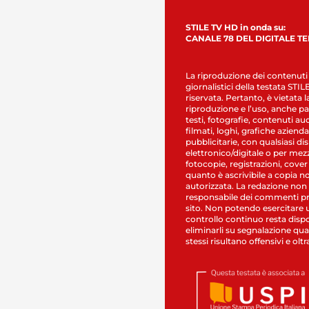
STILE TV HD in onda su:
CANALE 78 DEL DIGITALE T
La riproduzione dei contenuti
giornalistici della testata STI
riservata. Pertanto, è vietata l
riproduzione e l’uso, anche par
testi, fotografie, contenuti au
filmati, loghi, grafiche aziendal
pubblicitarie, con qualsiasi di
elettronico/digitale o per mez
fotocopie, registrazioni, cover
quanto è ascrivibile a copia n
autorizzata. La redazione non
responsabile dei commenti pr
sito. Non potendo esercitare 
controllo continuo resta dispo
eliminarli su segnalazione qual
stessi risultano offensivi e oltr