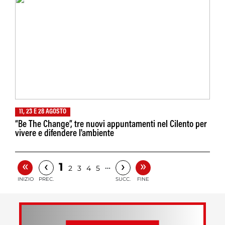
11, 23 E 28 AGOSTO
“Be The Change”, tre nuovi appuntamenti nel Cilento per
vivere e difendere l'ambiente
«
»
‹
›
1
…
2
3
4
5
INIZIO
PREC.
SUCC.
FINE