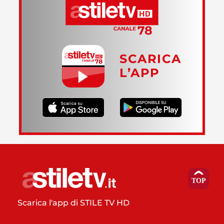
SCARICA
L’APP
Scarica l'app di STILE TV HD