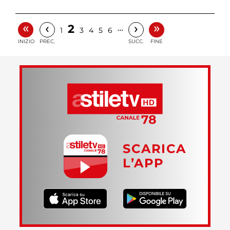
«
»
‹
›
2
…
1
3
4
5
6
INIZIO
PREC.
SUCC.
FINE
SCARICA
L’APP