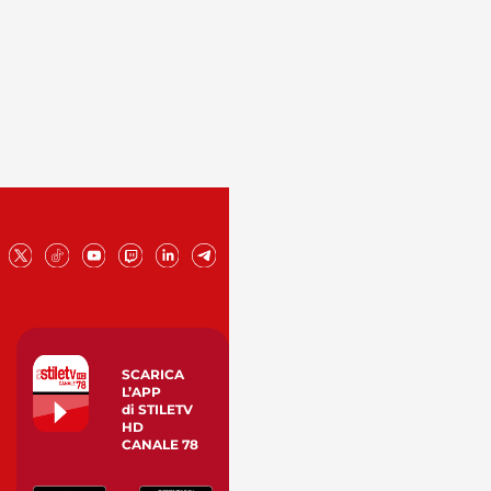
SCARICA
L’APP
di STILETV
HD
CANALE 78