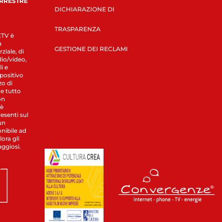
ERRESTRE
DICHIARAZIONE DI
TRASPARENZA
LETV è
a
GESTIONE DEI RECLAMI
ziale, di
dio/video,
i e
spositivo
zo di
 e tutto
on
 è
esenti sul
un
nibile ad
ora gli
aggiosi.