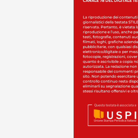
CANALE 78 DEL DIGITALE T
La riproduzione dei contenuti
giornalistici della testata STI
riservata. Pertanto, è vietata l
riproduzione e l’uso, anche par
testi, fotografie, contenuti au
filmati, loghi, grafiche aziendal
pubblicitarie, con qualsiasi di
elettronico/digitale o per mez
fotocopie, registrazioni, cover
quanto è ascrivibile a copia n
autorizzata. La redazione non
responsabile dei commenti pr
sito. Non potendo esercitare 
controllo continuo resta dispo
eliminarli su segnalazione qual
stessi risultano offensivi e oltr