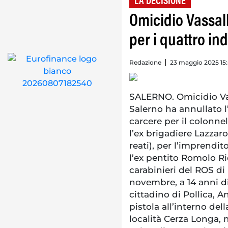
LA DECISIONE
Omicidio Vassal
per i quattro in
Redazione
23 maggio 2025 15
SALERNO. Omicidio Vas
Salerno ha annullato l
carcere per il colonne
l’ex brigadiere Lazzaro
reati), per l’imprendi
l’ex pentito Romolo Rid
carabinieri del ROS di 
novembre, a 14 anni di
cittadino di Pollica, A
pistola all’interno del
località Cerza Longa, 