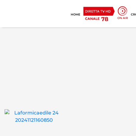
HOME
CR