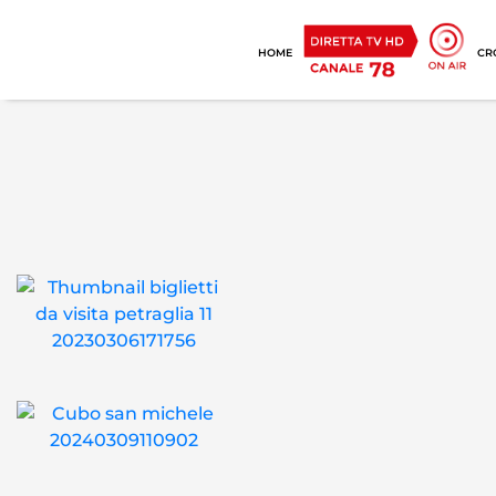
HOME
CR