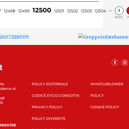
›
12500
…
7
12498
12499
12501
12502
12503
12504
SUCC.
F
lla
POLICY EDITORIALE
WHISTLEBLOWER
Salerno al
CODICE ETICO CONDOTTA
POLICY
gli
/o
PRIVACY POLICY
COOKIE POLICY
POLICY DIVERSITÀ
ERRESTRE