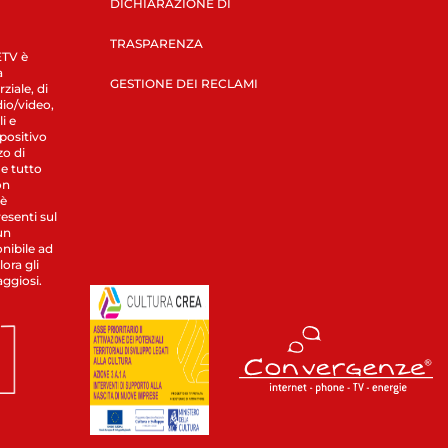
DICHIARAZIONE DI
TRASPARENZA
LETV è
a
GESTIONE DEI RECLAMI
ziale, di
dio/video,
i e
spositivo
zo di
 e tutto
on
 è
esenti sul
un
nibile ad
ora gli
aggiosi.