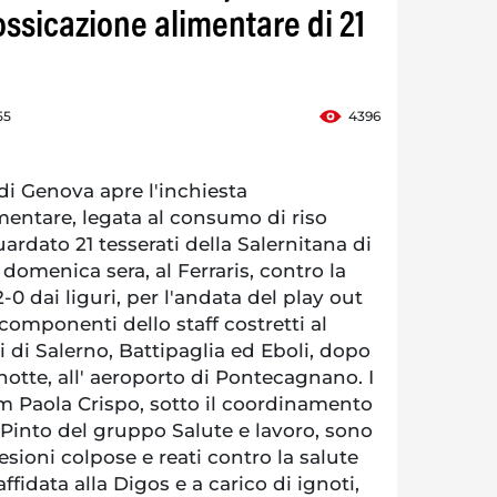
ossicazione alimentare di 21
55
4396
i Genova apre l'inchiesta
imentare, legata al consumo di riso
ardato 21 tesserati della Salernitana di
i domenica sera, al Ferraris, contro la
0 dai liguri, per l'andata del play out
e componenti dello staff costretti al
i di Salerno, Battipaglia ed Eboli, dopo
i notte, all' aeroporto di Pontecagnano. I
 pm Paola Crispo, sotto il coordinamento
 Pinto del gruppo Salute e lavoro, sono
lesioni colpose e reati contro la salute
affidata alla Digos e a carico di ignoti,