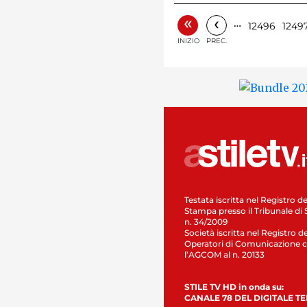
«
‹
…
12496
1249
INIZIO
PREC.
Testata iscritta nel Registro de
Stampa presso il Tribunale di 
n. 34/2009
Società iscritta nel Registro de
Operatori di Comunicazione c
l’AGCOM al n. 20133
STILE TV HD in onda su:
CANALE 78 DEL DIGITALE T