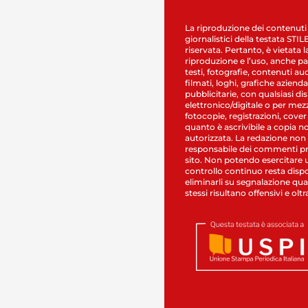
La riproduzione dei contenuti
giornalistici della testata STI
riservata. Pertanto, è vietata l
riproduzione e l’uso, anche par
testi, fotografie, contenuti au
filmati, loghi, grafiche aziendal
pubblicitarie, con qualsiasi di
elettronico/digitale o per mez
fotocopie, registrazioni, cover
quanto è ascrivibile a copia n
autorizzata. La redazione non
responsabile dei commenti pr
sito. Non potendo esercitare 
controllo continuo resta dispo
eliminarli su segnalazione qual
stessi risultano offensivi e oltr