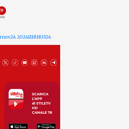
»
INE
SCARICA
L’APP
di STILETV
HD
CANALE 78