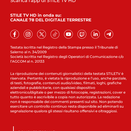
Scarica l'app di STILE TV HD
STILE TV HD in onda su:
CANALE 78 DEL DIGITALE TERRESTRE
Testata iscritta nel Registro della Stampa presso il Tribunale di
Salerno al n. 34/2009
Società iscritta nel Registro degli Operatori di Comunicazione c/o
l’AGCOM al n. 20133
La riproduzione dei contenuti giornalistici della testata STILETV è
riservata. Pertanto, è vietata la riproduzione e l’uso, anche parziale,
di testi, fotografie, contenuti audio/video, filmati, loghi, grafiche
aziendali e pubblicitarie, con qualsiasi dispositivo
elettronico/digitale o per mezzo di fotocopie, registrazioni, cover e
tutto quanto è ascrivibile a copia non autorizzata. La redazione
non è responsabile dei commenti presenti sul sito. Non potendo
esercitare un controllo continuo resta disponibile ad eliminarli su
segnalazione qualora gli stessi risultano offensivi e oltraggiosi.