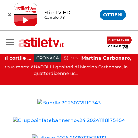
Stile TV HD
OTTIENI
Canale 78
Salerno, cadavere nel cortile di un palazzo: indaga la Polizia
CRONACA
13:05
a morte è
NAPOLI. I genitori di Martina Carbonaro, la
quattordicenne uc...