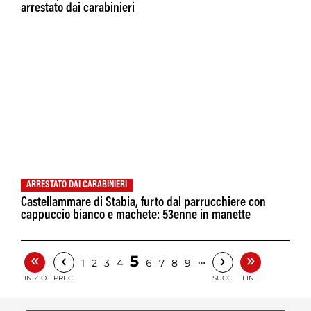
arrestato dai carabinieri
ARRESTATO DAI CARABINIERI
Castellammare di Stabia, furto dal parrucchiere con
cappuccio bianco e machete: 53enne in manette
«
»
‹
›
5
…
1
2
3
4
6
7
8
9
INIZIO
PREC.
SUCC.
FINE