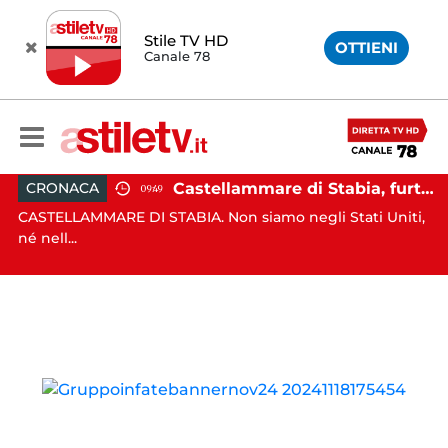
Stile TV HD
OTTIENI
Canale 78
rte il sindaco: 67enne ai domiciliari
Castellammare di Stabia, furto dal parrucchiere con cappuccio bianco e machete: 53enne in manette
CRONACA
09:49
e
CASTELLAMMARE DI STABIA. Non siamo negli Stati Uniti,
MO
né nell...
po