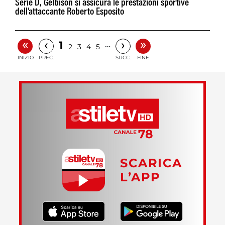
Serie D, Gelbison si assicura le prestazioni sportive
dell'attaccante Roberto Esposito
«
»
‹
›
1
…
2
3
4
5
INIZIO
PREC.
SUCC.
FINE
SCARICA
L’APP