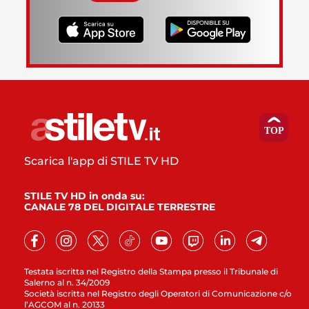
Scarica l'app di STILE TV HD
STILE TV HD in onda su:
CANALE 78 DEL DIGITALE TERRESTRE
Testata iscritta nel Registro della Stampa presso il Tribunale di
Salerno al n. 34/2009
Società iscritta nel Registro degli Operatori di Comunicazione c/o
l’AGCOM al n. 20133