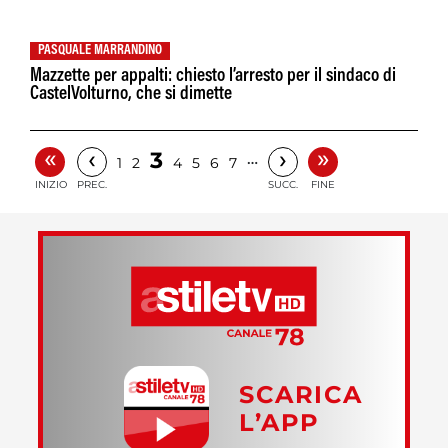
PASQUALE MARRANDINO
Mazzette per appalti: chiesto l’arresto per il sindaco di
CastelVolturno, che si dimette
«
»
‹
›
3
…
1
2
4
5
6
7
INIZIO
PREC.
SUCC.
FINE
SCARICA
L’APP