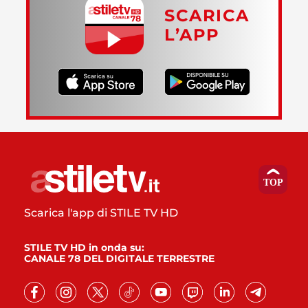
SCARICA
L’APP
Scarica l'app di STILE TV HD
STILE TV HD in onda su:
CANALE 78 DEL DIGITALE TERRESTRE