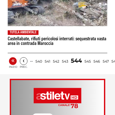
TUTELA AMBIENTALE
Castellabate, rifiuti pericolosi interrati: sequestrata vasta
area in contrada Maroccia
«
‹
544
…
540
541
542
543
545
546
547
5
INIZIO
PREC.