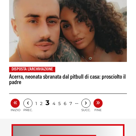
DISPOSTA L'ARCHIVIAZIONE
Acerra, neonata sbranata dal pitbull di casa: prosciolto il
padre
«
»
‹
›
3
…
1
2
4
5
6
7
INIZIO
PREC.
SUCC.
FINE