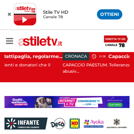
Stile TV HD
OTTIENI
Canale 78
Ospedale Battipaglia, regolarmente in funzione il Servizio Trasfusionale
CRONACA
15:38
il
CAPACCIO PAESTUM. Tolleranza zero contro l'occupazi
abusiv...