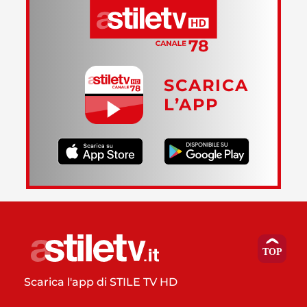
SCARICA
L’APP
Scarica l'app di STILE TV HD