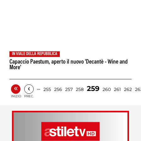
IN VIALE DELLA REPUBBLICA
Capaccio Paestum, aperto il nuovo 'Decantè - Wine and
More'
«
‹
259
…
255
256
257
258
260
261
262
26
INIZIO
PREC.