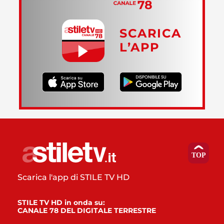
SCARICA
L’APP
Scarica l'app di STILE TV HD
STILE TV HD in onda su:
CANALE 78 DEL DIGITALE TERRESTRE