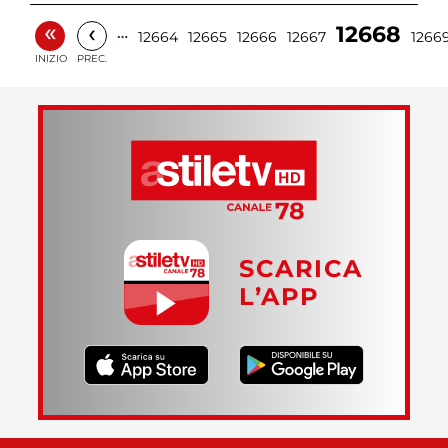
«
‹
12668
…
12664
12665
12666
12667
1266
INIZIO
PREC.
SCARICA
L’APP