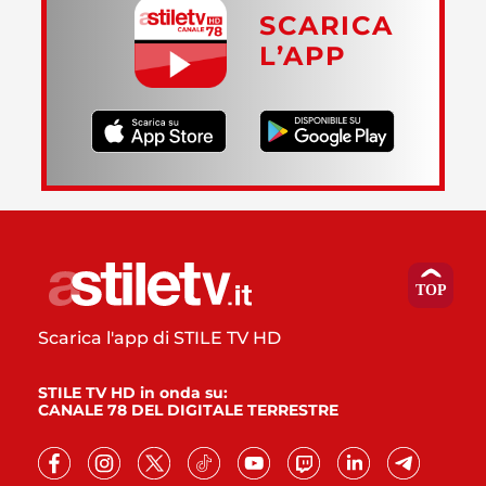
SCARICA
L’APP
Scarica l'app di STILE TV HD
STILE TV HD in onda su:
CANALE 78 DEL DIGITALE TERRESTRE