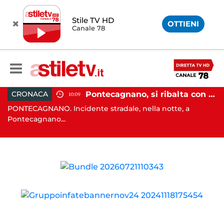
Stile TV HD
OTTIENI
Canale 78
, tenta di truffare anziana: 16enne denunciato dai carabinieri
Pontecagnano, si ribalta con l'auto alla rotatoria: giovane ferito
CRONACA
10:09
o
PONTECAGNANO. Incidente stradale, nella notte, a
C
Pontecagnano...
Ca