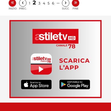
«
»
‹
›
2
…
1
3
4
5
6
INIZIO
PREC.
SUCC.
FINE
SCARICA
L’APP