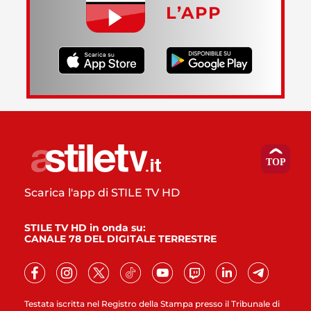
L’APP
Scarica l'app di STILE TV HD
STILE TV HD in onda su:
CANALE 78 DEL DIGITALE TERRESTRE
Testata iscritta nel Registro della Stampa presso il Tribunale di