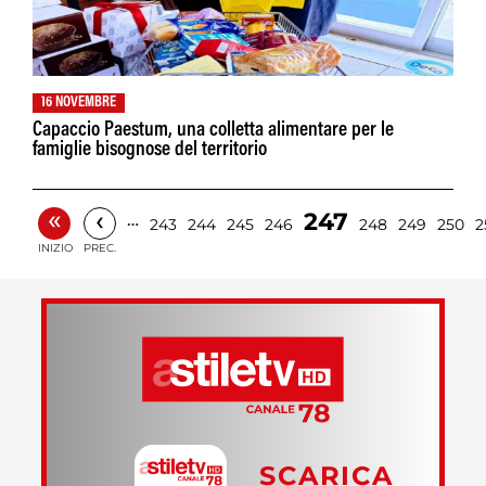
16 NOVEMBRE
Capaccio Paestum, una colletta alimentare per le
famiglie bisognose del territorio
«
‹
247
…
243
244
245
246
248
249
250
2
INIZIO
PREC.
SCARICA