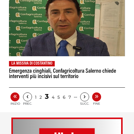
LA MISSIVA DI COSTANTINO
Emergenza cinghiali, Confagricoltura Salerno chiede
interventi più incisivi sul territorio
«
»
‹
›
3
…
1
2
4
5
6
7
INIZIO
PREC.
SUCC.
FINE