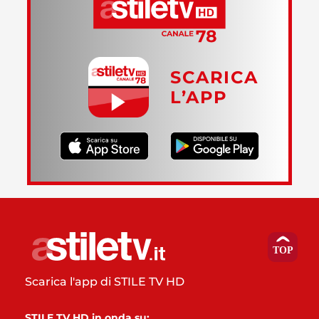
SCARICA
L’APP
Scarica l'app di STILE TV HD
STILE TV HD in onda su: