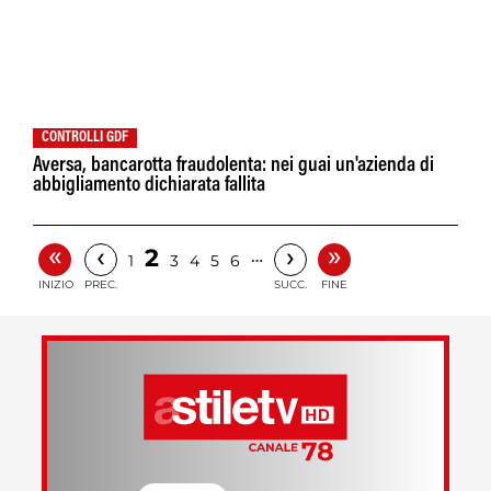
CONTROLLI GDF
Aversa, bancarotta fraudolenta: nei guai un'azienda di
abbigliamento dichiarata fallita
«
»
‹
›
2
…
1
3
4
5
6
INIZIO
PREC.
SUCC.
FINE