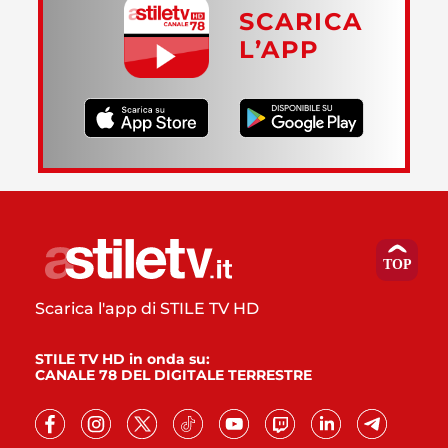
SCARICA
L’APP
Scarica l'app di STILE TV HD
STILE TV HD in onda su:
CANALE 78 DEL DIGITALE TERRESTRE