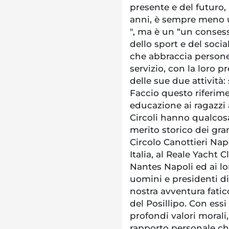
presente e del futuro
anni, è sempre meno u
", ma è un “un consess
dello sport e del soci
che abbraccia persone d
servizio, con la loro 
delle sue due attività: 
Faccio questo riferime
educazione ai ragazzi 
Circoli hanno qualcosa
merito storico dei gra
Circolo Canottieri Napo
Italia, al Reale Yacht C
Nantes Napoli ed ai lo
uomini e presidenti d
nostra avventura fati
del Posillipo. Con essi
profondi valori morali,
rapporto personale ch