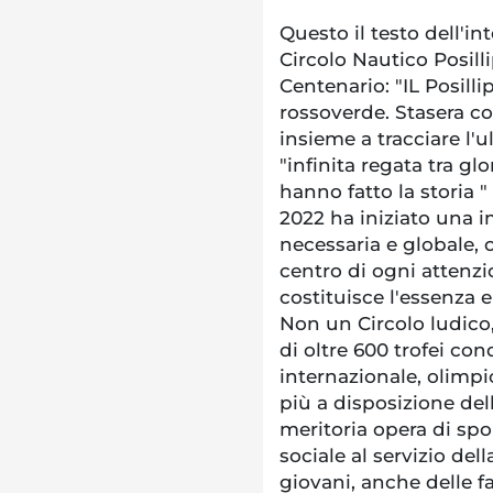
Questo il testo dell'in
Circolo Nautico Posil
Centenario: "IL Posill
rossoverde. Stasera co
insieme a tracciare l'u
"infinita regata tra gl
hanno fatto la storia "
2022 ha iniziato una 
necessaria e globale,
centro di ogni attenzio
costituisce l'essenza e
Non un Circolo ludico
di oltre 600 trofei co
internazionale, olimp
più a disposizione del
meritoria opera di spor
sociale al servizio del
giovani, anche delle f