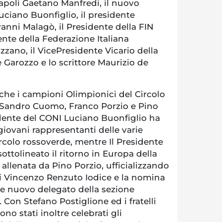
Napoli Gaetano Manfredi, il nuovo
ciano Buonfiglio, il presidente
anni Malagò, il Presidente della FIN
dente della Federazione Italiana
zano, il VicePresidente Vicario della
Garozzo e lo scrittore Maurizio de
he i campioni Olimpionici del Circolo
 Sandro Cuomo, Franco Porzio e Pino
idente del CONI Luciano Buonfiglio ha
 giovani rappresentanti delle varie
ircolo rossoverde, mentre Il Presidente
tolineato il ritorno in Europa della
allenata da Pino Porzio, ufficializzando
o di Vincenzo Renzuto Iodice e la nomina
e nuovo delegato della sezione
 Con Stefano Postiglione ed i fratelli
no stati inoltre celebrati gli