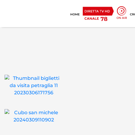
HOME
CR