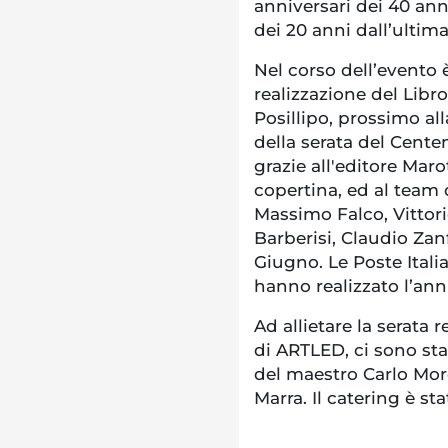
anniversari dei 40 ann
dei 20 anni dall’ultim
Nel corso dell’evento è
realizzazione del Libr
Posillipo, prossimo al
della serata del Cente
grazie all'editore Maro
copertina, ed al team 
Massimo Falco, Vittor
Barberisi, Claudio Za
Giugno. Le Poste Itali
hanno realizzato l’annu
Ad allietare la serata 
di ARTLED, ci sono sta
del maestro Carlo More
Marra. Il catering è st