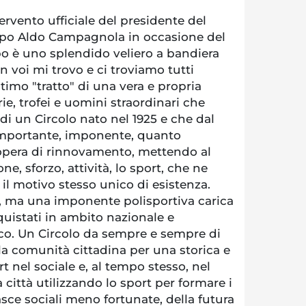
tervento ufficiale del presidente del
lipo Aldo Campagnola in occasione del
ipo è uno splendido veliero a bandiera
n voi mi trovo e ci troviamo tutti
ltimo "tratto" di una vera e propria
orie, trofei e uomini straordinari che
 di un Circolo nato nel 1925 e che dal
importante, imponente, quanto
 opera di rinnovamento, mettendo al
ne, sforzo, attività, lo sport, che ne
 il motivo stesso unico di esistenza.
, ma una imponente polisportiva carica
nquistati in ambito nazionale e
ico. Un Circolo da sempre e sempre di
la comunità cittadina per una storica e
t nel sociale e, al tempo stesso, nel
la città utilizzando lo sport per formare i
asce sociali meno fortunate, della futura