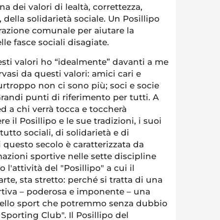
gna dei valori di lealtà, correttezza,
, della solidarietà sociale. Un Posillipo
razione comunale per aiutare la
lle fasce sociali disagiate.
ti valori ho “idealmente” davanti a me
vasi da questi valori: amici cari e
purtroppo non ci sono più; soci e socie
randi punti di riferimento per tutti. A
ed a chi verrà tocca e toccherà
 il Posillipo e le sue tradizioni, i suoi
tutto sociali, di solidarietà e di
i questo secolo è caratterizzata da
azioni sportive nelle sette discipline
'attività del "Posillipo" a cui il
rte, sta stretto: perché si tratta di una
ortiva – poderosa e imponente – una
ello sport che potremmo senza dubbio
 Sporting Club". Il Posillipo del