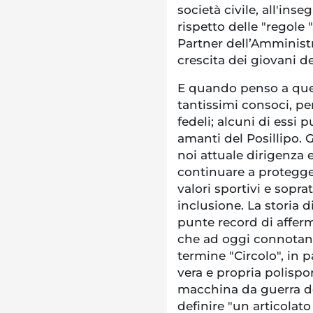
società civile, all'inse
rispetto delle "regole "
Partner dell’Amminist
crescita dei giovani de
E quando penso a ques
tantissimi consoci, per
fedeli; alcuni di essi 
amanti del Posillipo. G
noi attuale dirigenza 
continuare a proteggere
valori sportivi e soprat
inclusione. La storia d
punte record di afferm
che ad oggi connotano l
termine "Circolo", in pa
vera e propria polisp
macchina da guerra d
definire "un articolato