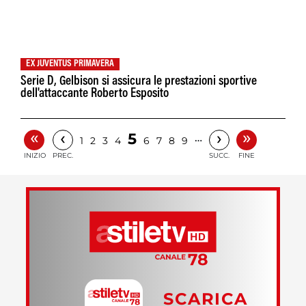
EX JUVENTUS PRIMAVERA
Serie D, Gelbison si assicura le prestazioni sportive
dell'attaccante Roberto Esposito
«
»
‹
›
5
…
1
2
3
4
6
7
8
9
INIZIO
PREC.
SUCC.
FINE
SCARICA