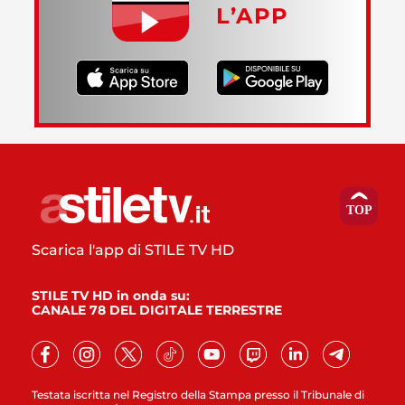
L’APP
Scarica l'app di STILE TV HD
STILE TV HD in onda su:
CANALE 78 DEL DIGITALE TERRESTRE
Testata iscritta nel Registro della Stampa presso il Tribunale di