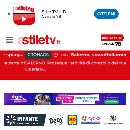
Stile TV HD
OTTIENI
Canale 78
Montecorice, blitz sulle spiagge libere: sequestrati oltre 300 ombrelloni e lettini lasciati sull’arenile
Salerno, sovraffollamento immigrati in immobile del centro storico: scatta lo sgombero
CRONACA
09:29
te di
SALERNO. Prosegue l’attività di controllo del Nucleo
Operativ...