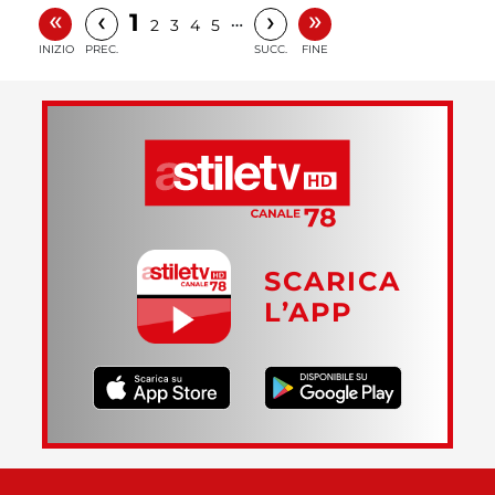
«
»
‹
›
1
…
2
3
4
5
INIZIO
PREC.
SUCC.
FINE
SCARICA
L’APP