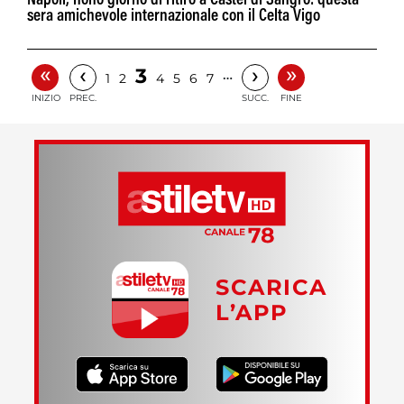
Napoli, nono giorno di ritiro a Castel di Sangro: questa
sera amichevole internazionale con il Celta Vigo
«
»
‹
›
3
…
1
2
4
5
6
7
INIZIO
PREC.
SUCC.
FINE
SCARICA
L’APP