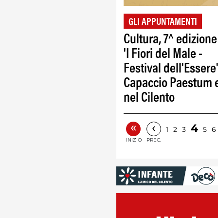
GLI APPUNTAMENTI
Cultura, 7^ edizione
'I Fiori del Male -
Festival dell'Essere'
Capaccio Paestum 
nel Cilento
«
‹
4
1
2
3
5
6
INIZIO
PREC.