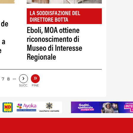
LA SODDISFAZIONE DEL
DIRETTORE BOTTA
 de
Eboli, MOA ottiene
riconoscimento di
 a
Museo di Interesse
e
Regionale
»
›
…
7
8
SUCC.
FINE