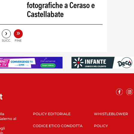
fotografiche a Ceraso e
Castellabate
»
›
SUCC.
FINE
lla
POLICY EDITORIALE
WHISTLEBLOWER
Salerno al
CODICE ETICO CONDOTTA
POLICY
gli
/o