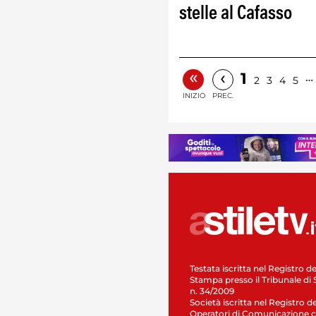
stelle al Cafasso
«
‹
1
…
2
3
4
5
INIZIO
PREC.
Testata iscritta nel Registro de
Stampa presso il Tribunale di 
n. 34/2009
Società iscritta nel Registro de
Operatori di Comunicazione c