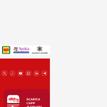
SCARICA
L’APP
di STILETV