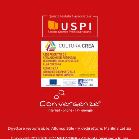
Direttore responsabile: Alfonso Stile - Vicedirettore: Marilina Letizia
Copyright 2023 STILETV NETWORK - All rights reserved - P. Iva