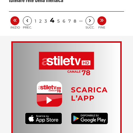
tutelare rete della menaica
«
»
‹
›
4
…
1
2
3
5
6
7
8
INIZIO
PREC.
SUCC.
FINE
SCARICA
L’APP