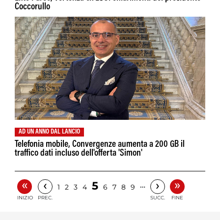
Coccorullo
AD UN ANNO DAL LANCIO
Telefonia mobile, Convergenze aumenta a 200 GB il
traffico dati incluso dell'offerta 'Simon'
«
»
‹
›
5
…
1
2
3
4
6
7
8
9
INIZIO
PREC.
SUCC.
FINE