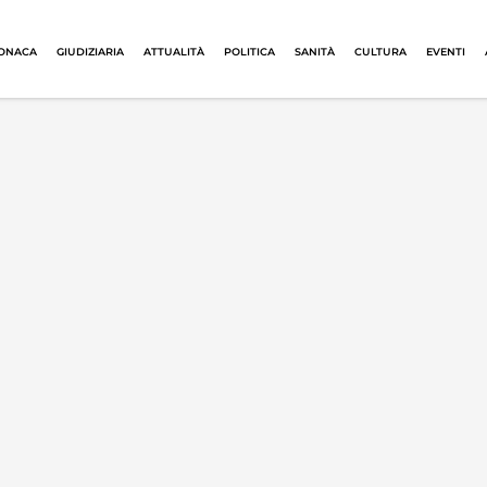
ONACA
GIUDIZIARIA
ATTUALITÀ
POLITICA
SANITÀ
CULTURA
EVENTI