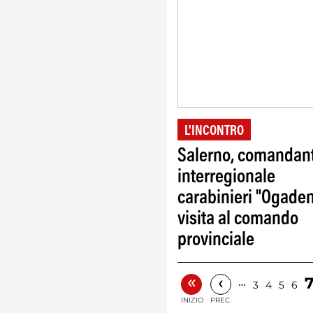
L'INCONTRO
Salerno, comandan
interregionale
carabinieri "Ogaden
visita al comando
provinciale
«
‹
…
3
4
5
6
INIZIO
PREC.