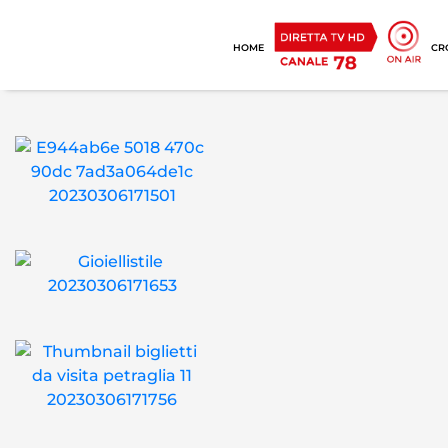
HOME
CR