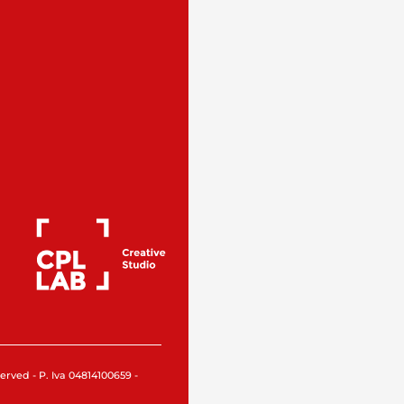
rved - P. Iva 04814100659 -