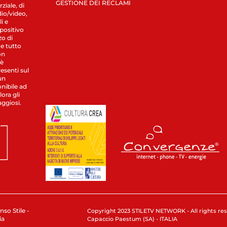
GESTIONE DEI RECLAMI
ziale, di
dio/video,
i e
spositivo
zo di
 e tutto
on
 è
esenti sul
un
nibile ad
ora gli
aggiosi.
nso Stile -
Copyright 2023 STILETV NETWORK - All rights rese
ia
Capaccio Paestum (SA) - ITALIA