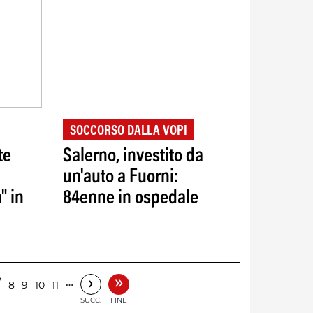
SOCCORSO DALLA VOPI
te
Salerno, investito da
un'auto a Fuorni:
" in
84enne in ospedale
»
›
7
…
8
9
10
11
SUCC.
FINE