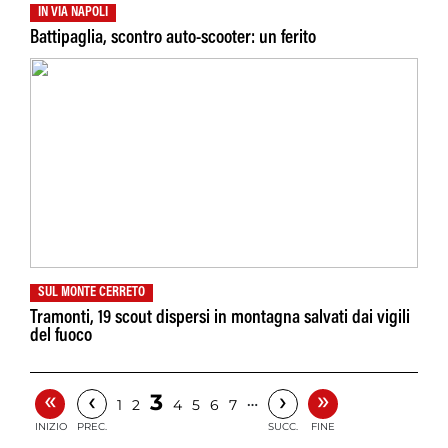
IN VIA NAPOLI
Battipaglia, scontro auto-scooter: un ferito
SUL MONTE CERRETO
Tramonti, 19 scout dispersi in montagna salvati dai vigili
del fuoco
«
»
‹
›
3
…
1
2
4
5
6
7
INIZIO
PREC.
SUCC.
FINE