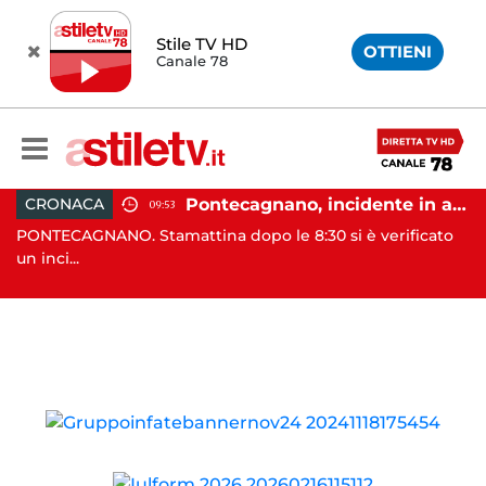
Stile TV HD
OTTIENI
Canale 78
e cambio di passo e nuova stagione politica"
Pontecagnano, incidente in autostrada: 5 giovani feriti
CRONACA
09:53
PONTECAGNANO. Stamattina dopo le 8:30 si è verificato
EB
un inci...
co