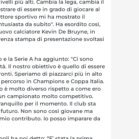
ivelli più alti. Cambia la lega, cambia il
trare di essere in grado di giocare al
ttore sportivo mi ha mostrato il
tusiasta da subito". Ha esordito così,
uovo calciatore Kevin De Bruyne, in
renza stampa di presentazione svoltasi
e la Serie A ha aggiunto: "Ci sono
à. Il nostro obiettivo è quello di essere
fronti. Speriamo di piazzarci più in alto
l percorso in Champions e Coppa Italia.
o è molto diverso rispetto a come ero
è un campionato molto competitivo.
anquillo per il momento. Il club sta
l futuro. Non sono così giovane ma
 mio contributo. Io posso imparare da
oli ha poi detto: “E’ stata la prima