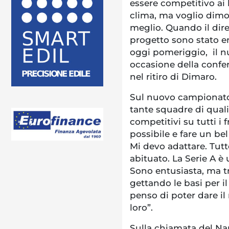
essere competitivo ai l
clima, ma voglio dimos
meglio. Quando il dire
progetto sono stato en
oggi pomeriggio, il n
occasione della confe
nel ritiro di Dimaro.
Sul nuovo campionato 
tante squadre di qualit
competitivi su tutti i 
possibile e fare un be
Mi devo adattare. Tutt
abituato. La Serie A 
Sono entusiasta, ma tr
gettando le basi per i
penso di poter dare il
loro”.
Sulla chiamata del Nap